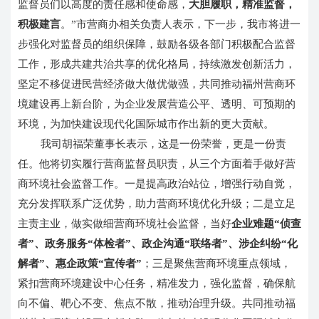
监督员们以高度的责任感和使命感，
大胆履职，精准监督，
积极建言
。
”
市营商办相关负责人表示，下一步，我市将进一
步强化对监督员的组织保障，鼓励各级各部门积极配合监督
品牌宣传
·
新媒体代运营
·
软件系统开发
·
智
工作，形成共建共治共享的优化格局，持续激发创新活力，
坚定不移促进民营经济做大做优做强，共同推动福州营商环
境建设再上新台阶，为企业发展营造公平、透明、可预期的
环境，为加快建设现代化国际城市作出新的更大贡献。
我司胡福荣董事长表示，这是一份荣誉，更是一份责
任。他将切实履行营商监督员职责，从三个方面着手做好营
内容监测服务
·
年度运维服务
商环境社会监督工作。一是提高政治站位，增强行动自觉，
充分发挥联系广泛优势，助力营商环境优化升级；二是立足
主责主业，做实做细营商环境社会监督，当好
企业难题“侦查
者”、政务服务“体检者”、政企沟通“联络者”、涉企纠纷“化
解者”、惠企政策“宣传者”
；三是聚焦营商环境重点领域，
紧扣营商环境建设中心任务，精准发力，强化监督，确保航
向不偏、靶心不变、焦点不散，推动治理升级。共同推动福